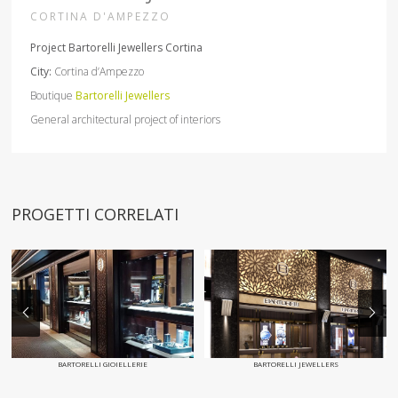
CORTINA D'AMPEZZO
Project Bartorelli Jewellers Cortina
City:
Cortina d’Ampezzo
Boutique
Bartorelli Jewellers
General architectural project of interiors
PROGETTI CORRELATI
BARTORELLI GIOIELLERIE
BARTORELLI JEWELLERS