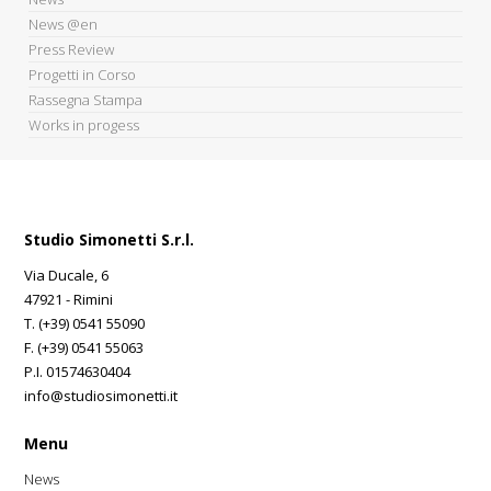
News @en
Press Review
Progetti in Corso
Rassegna Stampa
Works in progess
Studio Simonetti S.r.l.
Via Ducale, 6
47921 - Rimini
T. (+39) 0541 55090
F. (+39) 0541 55063
P.I. 01574630404
info@studiosimonetti.it
Menu
News