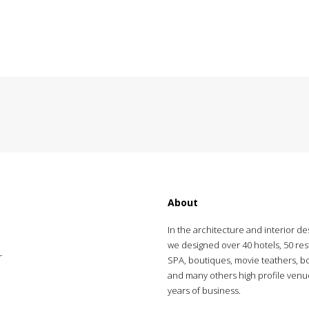
About
In the architecture and interior des
we designed over 40 hotels, 50 res
r
SPA, boutiques, movie teathers, b
and many others high profile venu
years of business.