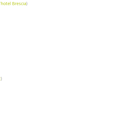
Thotel Brescia
)
c
)