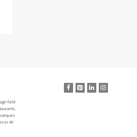
ign field
taurants,
outiques
es in 40