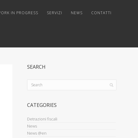
ORK IN PROGRESS
SERVIZI
NEWS
CONTATTI
SEARCH
CATEGORIES
Detrazioni fiscali
News
News @en