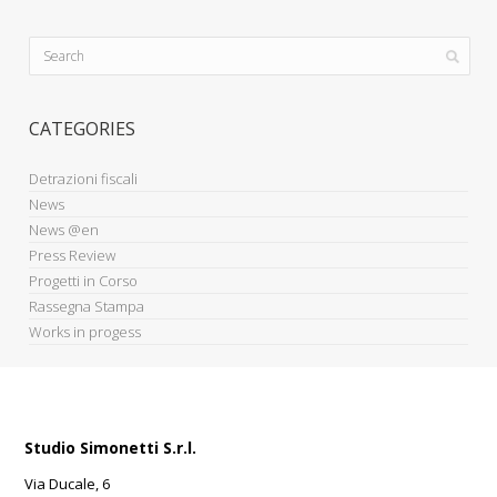
CATEGORIES
Detrazioni fiscali
News
News @en
Press Review
Progetti in Corso
Rassegna Stampa
Works in progess
Studio Simonetti S.r.l.
Via Ducale, 6