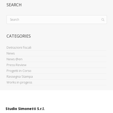
SEARCH
CATEGORIES
Detrazioni fiscali
News
News @en
Press Review
Progetti in Corso
Rassegna Stampa
Works in progess
Studio Simonetti S.r.l.