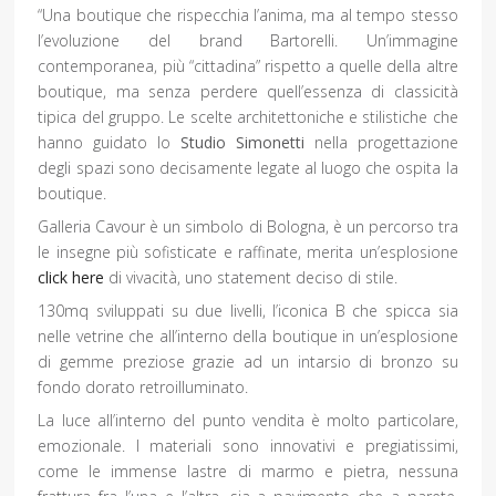
“Una boutique che rispecchia l’anima, ma al tempo stesso
l’evoluzione del brand Bartorelli. Un’immagine
contemporanea, più “cittadina” rispetto a quelle della altre
boutique, ma senza perdere quell’essenza di classicità
tipica del gruppo. Le scelte architettoniche e stilistiche che
hanno guidato lo
Studio Simonetti
nella progettazione
degli spazi sono decisamente legate al luogo che ospita la
boutique.
Galleria Cavour è un simbolo di Bologna, è un percorso tra
le insegne più sofisticate e raffinate, merita un’esplosione
click here
di vivacità, uno statement deciso di stile.
130mq sviluppati su due livelli, l’iconica B che spicca sia
nelle vetrine che all’interno della boutique in un’esplosione
di gemme preziose grazie ad un intarsio di bronzo su
fondo dorato retroilluminato.
La luce all’interno del punto vendita è molto particolare,
emozionale. I materiali sono innovativi e pregiatissimi,
come le immense lastre di marmo e pietra, nessuna