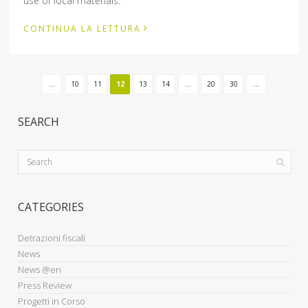
use of local materials.”
›
CONTINUA LA LETTURA
...
10
11
12
13
14
...
20
30
...
SEARCH
CATEGORIES
Detrazioni fiscali
News
News @en
Press Review
Progetti in Corso