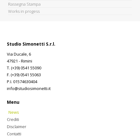
Rassegna Stampa
Works in progess
Studio Simonetti S.r.l.
Via Ducale, 6
47921 - Rimini
T. (+39) 0541 55090
F. (+39) 0541 55063
P.I. 01574630404
info@studiosimonetti.it
Menu
News
Crediti
Disclaimer
Contatti