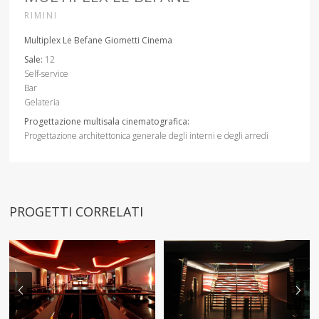
RIMINI
Multiplex Le Befane Giometti Cinema
Sale:
12
Self-service
Bar
Gelateria
Progettazione multisala cinematografica:
Progettazione architettonica generale degli interni e degli arredi
PROGETTI CORRELATI