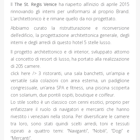
Il
The St. Regis Venice
ha riaperto all’inizio di aprile 2015
rinnovando gli interni per uniformarsi al proprio Brand.
L’architettonico è e rimane quello da noi progettato.
Abbiamo curato la ristrutturazione e riconversione
dell’edificio, la progettazione architettonica generale, degli
interni e degli arredi di questo hotel 5 stelle lusso.
Il progetto architettonico e di interior, sviluppato attorno
al concetto di resort di lusso, ha portato alla realizzazione
di 205 camere.
click here /> 3 ristoranti, una sala banchetti, un’ampia e
versatile sala colazioni con area esterna, un padiglione
congressuale, un’area SPA e fitness, una piscina scoperta
con solarium, due pontili ospiti, boutique e coiffeur.
Lo stile scelto è un classico con cenni esotici, proprio per
enfatizzare il ruolo di navigatori e mercanti che hanno
rivestito i veneziani nella storia. Per diversificare le camere
tra loro, sono stati quindi scelti arredi, toni e tessuti
ispirati a quattro temi: “Naviganti”, “Nobili”, “Dogi” e
“Mercanti”.