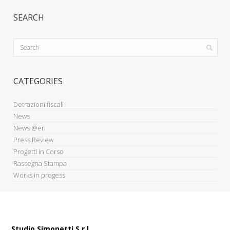
SEARCH
CATEGORIES
Detrazioni fiscali
News
News @en
Press Review
Progetti in Corso
Rassegna Stampa
Works in progess
Studio Simonetti S.r.l.