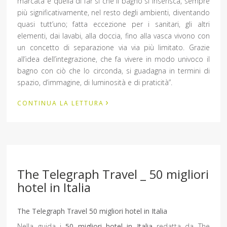
marcata è quella di far sì che il bagno si inserisca, sempre
più significativamente, nel resto degli ambienti, diventando
quasi tutt’uno; fatta eccezione per i sanitari, gli altri
elementi, dai lavabi, alla doccia, fino alla vasca vivono con
un concetto di separazione via via più limitato. Grazie
all’idea dell’integrazione, che fa vivere in modo univoco il
bagno con ciò che lo circonda, si guadagna in termini di
spazio, d’immagine, di luminosità e di praticità”.
›
CONTINUA LA LETTURA
The Telegraph Travel _ 50 migliori
hotel in Italia
The Telegraph Travel 50 migliori hotel in Italia
Nella guida i
50 migliori hotel in Italia
redatta da The