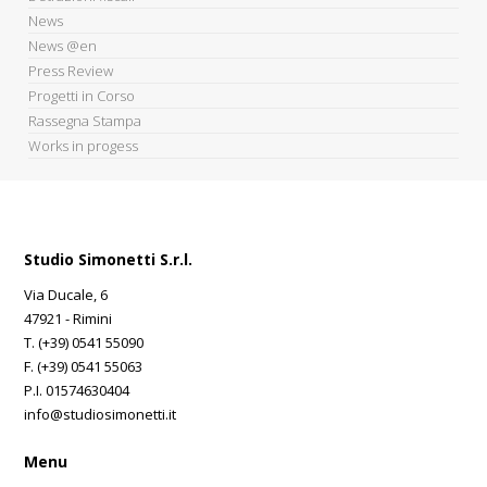
News
News @en
Press Review
Progetti in Corso
Rassegna Stampa
Works in progess
Studio Simonetti S.r.l.
Via Ducale, 6
47921 - Rimini
T. (+39) 0541 55090
F. (+39) 0541 55063
P.I. 01574630404
info@studiosimonetti.it
Menu